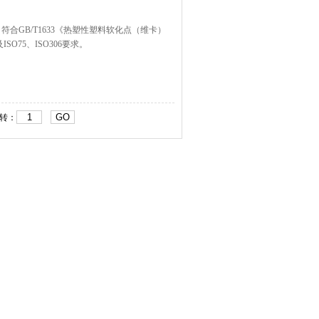
GB/T1633《热塑性塑料软化点（维卡）
O75、ISO306要求。
GO
跳转：