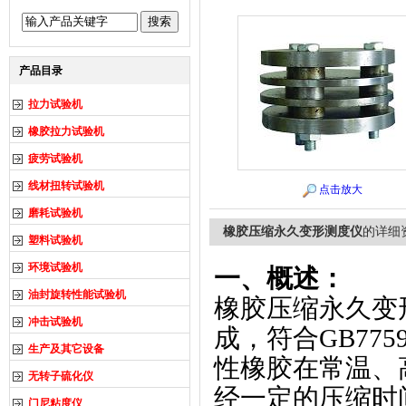
产品目录
拉力试验机
橡胶拉力试验机
疲劳试验机
线材扭转试验机
点击放大
磨耗试验机
橡胶压缩永久变形测度仪
的详细
塑料试验机
环境试验机
一、概述：
油封旋转性能试验机
橡胶压缩永久变
冲击试验机
成，符合GB775
生产及其它设备
性橡胶在常温、
无转子硫化仪
经一定的压缩时
门尼粘度仪